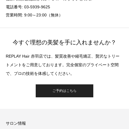
電話番号: 03-5939-9625
営業時間: 9:00～23:00（無休）
今すぐ理想の美髪を手に入れませんか？
REPLAY Hair 赤羽店では、髪質改善や縮毛矯正、贅沢なトリー
トメントをご用意しております。完全個室のプライベート空間
で、プロの技術を体感してください。
ご予約はこちら
サロン情報