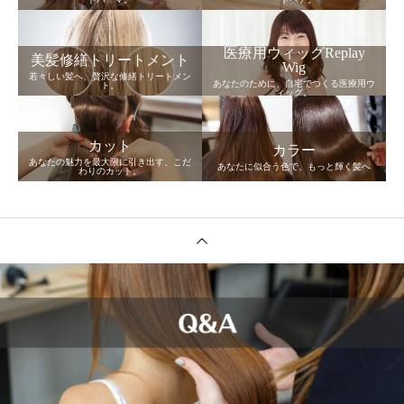
医療用ウィッグReplay
美髪修繕トリートメント
Wig
若々しい髪へ、贅沢な修繕トリートメン
あなたのために、自宅でつくる医療用ウ
ト。
ィッグ。
カット
カラー
あなたの魅力を最大限に引き出す、こだ
あなたに似合う色で、もっと輝く髪へ
わりのカット。